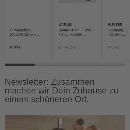
KARIBU
HUNTER
Abzweigdose,
Sauna »Pärnu«, inkl. 9
Halsband, Gr.
100x100x52 mm,
kW Bio-Kombi-
rot/schwarz
Lichtgrau
Saunaofen mit externer
Steuerung, für 2
10,99 €
2.699,00 €
24,99 €
Personen
Newsletter: Zusammen
machen wir Dein Zuhause zu
einem schöneren Ort.