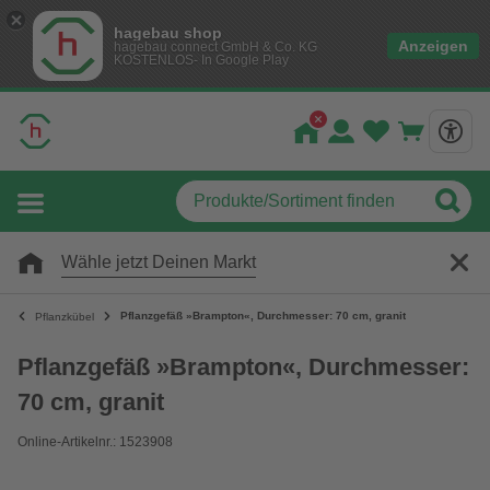
hagebau shop
Anzeigen
hagebau connect GmbH & Co. KG
KOSTENLOS- In Google Play
Wähle jetzt Deinen Markt
Pflanzgefäß »Brampton«, Durchmesser: 70 cm, granit
Pflanzkübel
Pflanzgefäß »Brampton«, Durchmesser:
70 cm, granit
Online-Artikelnr.: 1523908