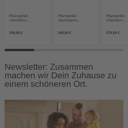
Pflanzgefäß
Pflanzgefäß
Pflanzgefäß
»Hamilton«,
»Burlington«,
»Hamilton«,
Durchmesser: 78 cm,
Durchmesser: 70 cm,
Durchmesser:
granit
granit
granit
169,00 €
349,00 €
279,00 €
Newsletter: Zusammen
machen wir Dein Zuhause zu
einem schöneren Ort.