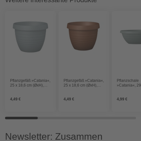
Pflanzgefäß »Catania«,
Pflanzgefäß »Catania«,
Pflanzschale
25 x 18,6 cm (ØxH),
25 x 18,6 cm (ØxH),
»Catania«, 29
Kunststoff, granitgrau
Kunststoff, terrakotta
cm (ØxH), Kuns
granitgrau
4,49 €
4,49 €
4,99 €
Newsletter: Zusammen