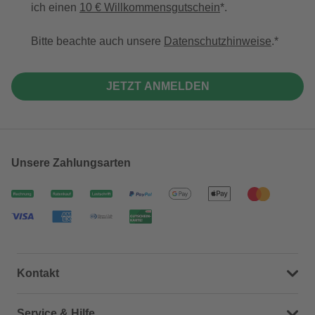
ich einen
10 € Willkommensgutschein
*.
Bitte beachte auch unsere
Datenschutzhinweise
.
JETZT ANMELDEN
Unsere Zahlungsarten
Kontakt
Dein Kontakt zu uns
Service & Hilfe