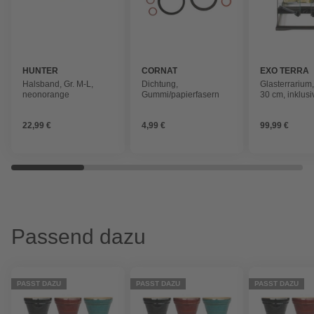
HUNTER
CORNAT
EXO TERRA
Halsband, Gr. M-L,
Dichtung,
Glasterrarium,
neonorange
Gummi/papierfasern
30 cm, inklusi
Rückwand
22,99 €
4,99 €
99,99 €
Passend dazu
PASST DAZU
PASST DAZU
PASST DAZU