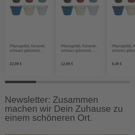
Pflanzgefäß, Keramik,
Pflanzgefäß, Keramik,
Pflanzgefäß, 
schwarz glänzend,
schwarz glänzend,
schwarz glän
konisch/rund
konisch/rund
konisch/rund
22,99 €
12,99 €
6,49 €
Newsletter: Zusammen
machen wir Dein Zuhause zu
einem schöneren Ort.