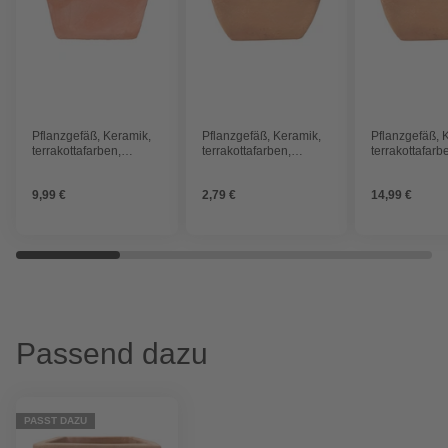
Pflanzgefäß, Keramik,
Pflanzgefäß, Keramik,
Pflanzgefäß, 
terrakottafarben,
terrakottafarben,
terrakottafarb
konisch, eckig
konisch, eckig
konisch, ecki
9,99 €
2,79 €
14,99 €
Passend dazu
PASST DAZU