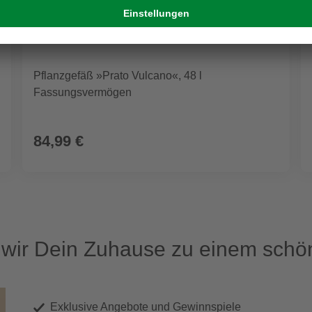
Pflanzgefäß »Prato Vulcano«, 48 l
Fassungsvermögen
84,99 €
ir Dein Zuhause zu einem schön
Exklusive Angebote und Gewinnspiele