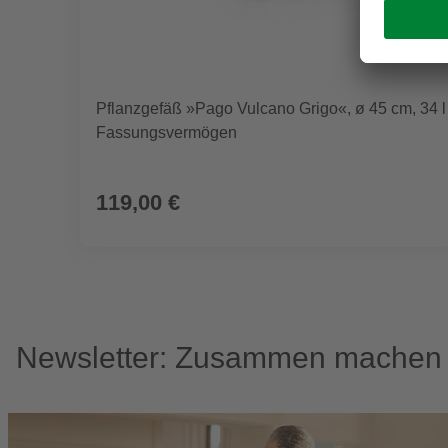
Pflanzgefäß »Pago Vulcano Grigo«, ø 45 cm, 34 l
Fassungsvermögen
119,00 €
Newsletter: Zusammen machen w