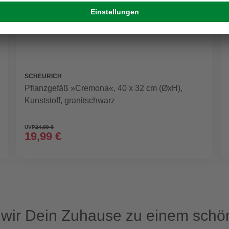
SCHEURICH
Pflanzgefäß »Cremona«, 40 x 32 cm (ØxH),
Kunststoff, granitschwarz
UVP
24,99 €
19,99 €
ir Dein Zuhause zu einem schön