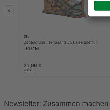
JBL
Bodengrund »Terrasand«, 5 l, geeignet für:
Terrarien
21,99 €
(4,40 € / l)
Newsletter: Zusammen machen w