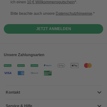
ich einen
10 € Willkommensgutschein
*.
Bitte beachte auch unsere
Datenschutzhinweise
.
JETZT ANMELDEN
Unsere Zahlungsarten
Kontakt
Dein Kontakt zu uns
Service & Hilfe