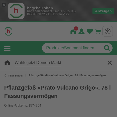
hagebau shop
Anzeigen
hagebau connect GmbH & Co. KG
KOSTENLOS- In Google Play
Wähle jetzt Deinen Markt
Pflanzgefäß »Prato Vulcano Grigo«, 78 l Fassungsvermögen
Pflanzkübel
Pflanzgefäß »Prato Vulcano Grigo«, 78 l
Fassungsvermögen
Online-Artikelnr.: 1574764