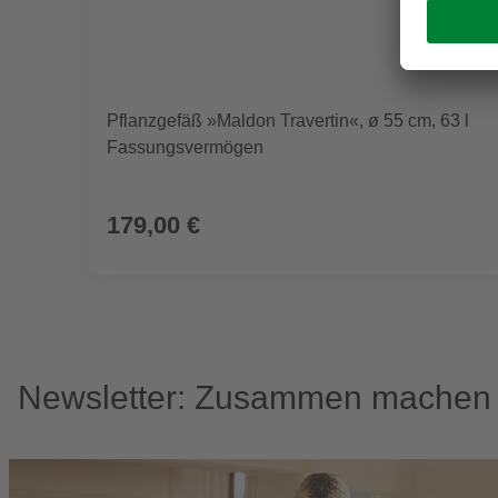
Pflanzgefäß »Maldon Travertin«, ø 55 cm, 63 l
Fassungsvermögen
179,00 €
Newsletter: Zusammen machen w