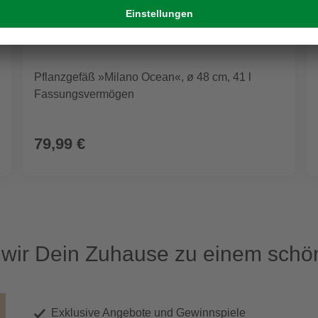
Pflanzgefäß »Milano Ocean«, ø 48 cm, 41 l
Fassungsvermögen
79,99 €
ir Dein Zuhause zu einem schön
Exklusive Angebote und Gewinnspiele