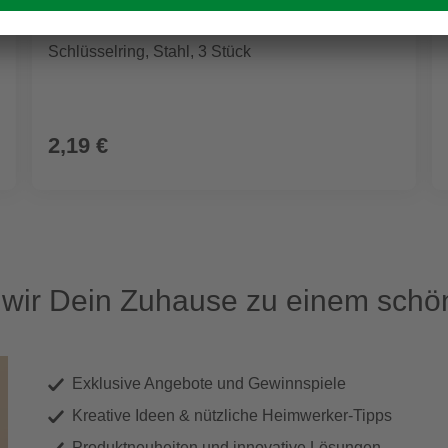
GECCO
Schlüsselring, Stahl, 3 Stück
2,19 €
ir Dein Zuhause zu einem schön
Exklusive Angebote und Gewinnspiele
Kreative Ideen & nützliche Heimwerker-Tipps
Produktneuheiten und innovative Lösungen