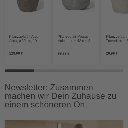
Pflanzgefäß »Vaso
Pflanzgefäß »Vesuv
Pflanzgefäß 
Alto«, ø 33 cm, 19 l
Vulcano«, ø 42 cm, 34 l
Travertin«, ø 
Fassungsvermögen
Fassungsvermögen
Fassungsver
129,00 €
99,99 €
29,99 €
Newsletter: Zusammen
machen wir Dein Zuhause zu
einem schöneren Ort.