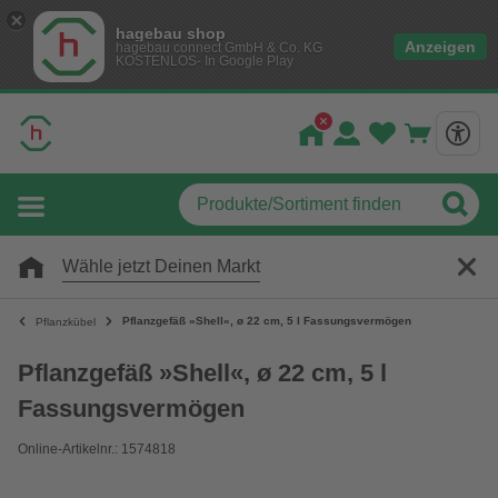
hagebau shop
Anzeigen
hagebau connect GmbH & Co. KG
KOSTENLOS- In Google Play
Wähle jetzt Deinen Markt
Pflanzgefäß »Shell«, ø 22 cm, 5 l Fassungsvermögen
Pflanzkübel
Pflanzgefäß »Shell«, ø 22 cm, 5 l
Fassungsvermögen
Online-Artikelnr.: 1574818