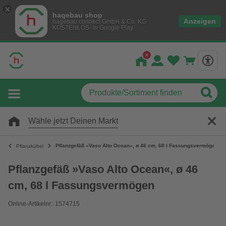
hagebau shop
Anzeigen
hagebau connect GmbH & Co. KG
KOSTENLOS- In Google Play
Wähle jetzt Deinen Markt
Pflanzgefäß »Vaso Alto Ocean«, ø 46 cm, 68 l Fassungsvermögen
Pflanzkübel
Pflanzgefäß »Vaso Alto Ocean«, ø 46
cm, 68 l Fassungsvermögen
Online-Artikelnr.: 1574715