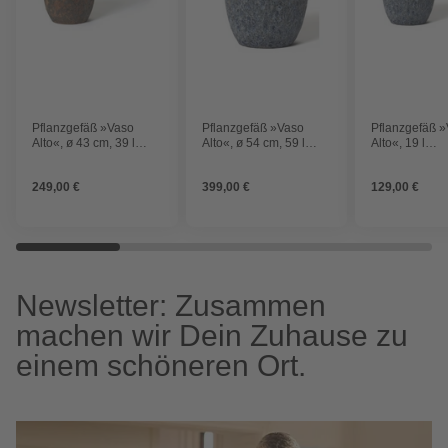
Pflanzgefäß »Vaso
Pflanzgefäß »Vaso
Pflanzgefäß 
Alto«, ø 43 cm, 39 l
Alto«, ø 54 cm, 59 l
Alto«, 19 l
Fassungsvermögen
Fassungsvermögen
Fassungsver
249,00 €
399,00 €
129,00 €
Newsletter: Zusammen
machen wir Dein Zuhause zu
einem schöneren Ort.