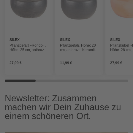
SILEX
SILEX
SILEX
Pflanzgefäß »Rondo«,
Pflanzgefäß, Höhe: 20
Pflanzkübel 
Höhe: 25 cm, anthrazit,
cm, anthrazit, Keramik
Höhe: 28 cm,
Keramik
terrakottafarb
Keramik
27,99 €
11,99 €
27,99 €
Newsletter: Zusammen
machen wir Dein Zuhause zu
einem schöneren Ort.