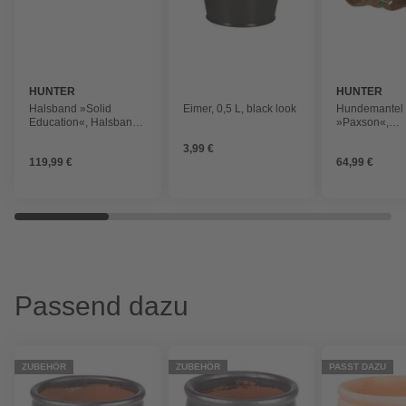
HUNTER
HUNTER
Halsband »Solid
Eimer, 0,5 L, black look
Hundemantel
Education«, Halsband
»Paxson«,
Solid Education Cord
Hundemantel
3,99 €
M-L (60),
Mops & Co. 4
119,99 €
64,99 €
dunkelbraun/orange
karamell
Passend dazu
ZUBEHÖR
ZUBEHÖR
PASST DAZU