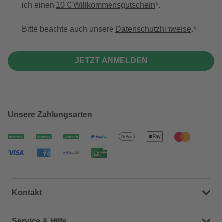
ich einen
10 € Willkommensgutschein
*.
Bitte beachte auch unsere
Datenschutzhinweise
.
JETZT ANMELDEN
Unsere Zahlungsarten
Kontakt
Dein Kontakt zu uns
Service & Hilfe