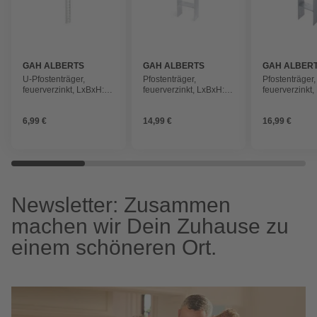
GAH ALBERTS
GAH ALBERTS
GAH ALBER
U-Pfostenträger,
Pfostenträger,
Pfostenträger,
feuerverzinkt, LxBxH:
feuerverzinkt, LxBxH:
feuerverzinkt,
300x121x60 cm, zum
600x12,1x6 cm, zum
600x10,1x6 c
Einbetonieren
Einbetonieren
Einbetoniere
6,99 €
14,99 €
16,99 €
Newsletter: Zusammen
machen wir Dein Zuhause zu
einem schöneren Ort.