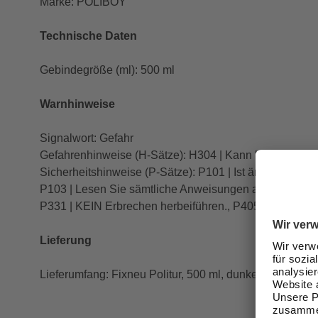
Marke: POLIBOY
Technische Daten
Gebindegröße (ml): 500 ml
Warnhinweise
Signalwort: Gefahr
Gefahrenhinweise (H-Sätze): H304 | Kann bei Verschlu
Sicherheitshinweise (P-Sätze): P101 | Ist ärztlicher Ra
P103 | Lesen Sie sämtliche Anweisungen aufmerksa
P331 | KEIN Erbrechen herbeiführen., P405 | Unter Versc
Lieferung
Lieferumfang: Fixneu Politur, 500 ml, dunkel