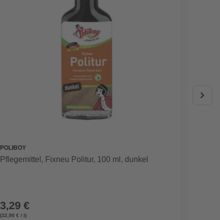
POLIBOY
FREUND
Pflegemittel, Fixneu Politur, 100 ml, dunkel
Ersatz
3,29 €
17,9
(32,90 € / l)