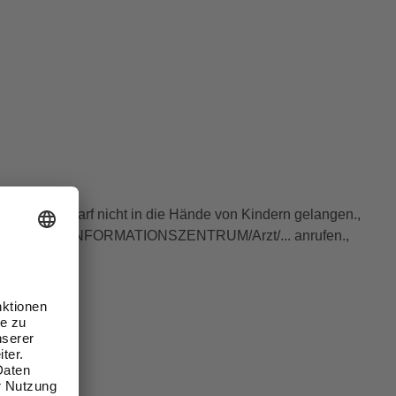
en., P102 | Darf nicht in die Hände von Kindern gelangen.,
 Sofort GIFTINFORMATIONSZENTRUM/Arzt/... anrufen.,