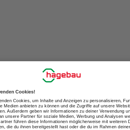
cken und Eindringen in die Atemwege tödlich sein.
t erforderlich, Verpackung oder Kennzeichnungsetikett bereithalt
m und befolgen Sie diese., P301+P310 | BEI VERSCHLUCKEN:
hluss aufbewahren., P501 | Inhalt/Behälter ... zuführen.