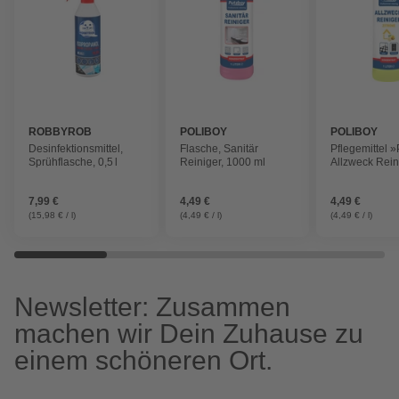
ROBBYROB
POLIBOY
POLIBOY
Desinfektionsmittel,
Flasche, Sanitär
Pflegemittel 
Sprühflasche, 0,5 l
Reiniger, 1000 ml
Allzweck Rein
Zitrone, 1000
7,99 €
4,49 €
4,49 €
(15,98 € / l)
(4,49 € / l)
(4,49 € / l)
Newsletter: Zusammen
machen wir Dein Zuhause zu
einem schöneren Ort.