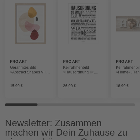
PRO ART
PRO ART
PRO ART
Gerahmtes Bild
Keilrahmenbild
Keilrahmenbi
»Abstract Shapes VIII«,
»Hausordnung II«,
»Home«, Rah
Rahmen: Holzwerkstoff,
Rahmen: Holzwerkstoff,
Holzwerkstoff,
natur
natur
15,99 €
26,99 €
18,99 €
Newsletter: Zusammen
machen wir Dein Zuhause zu