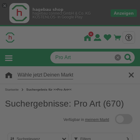
hagebau shop
Anzeigen
hagebau connect GmbH & Co. KG
KOSTENLOS- In Google Play
Wähle jetzt Deinen Markt
Startseite
Suchergebnis für >>Pro Art<<
Suchergebnisse: Pro Art
(670)
Verfügbar in
meinem Markt
Suchrelevanz
Filtern