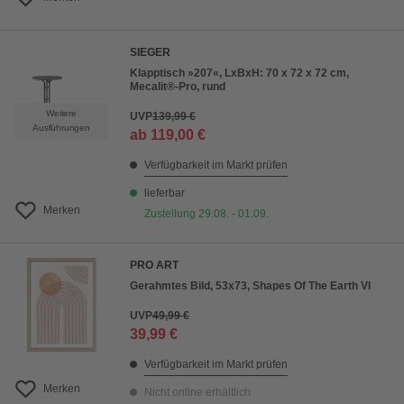
SIEGER
Klapptisch »207«, LxBxH: 70 x 72 x 72 cm,
Mecalit®-Pro, rund
Weitere
UVP
139,99 €
Ausführungen
ab
119,00 €
Verfügbarkeit im Markt prüfen
lieferbar
Merken
Zustellung 29.08. - 01.09.
PRO ART
Gerahmtes Bild, 53x73, Shapes Of The Earth VI
UVP
49,99 €
39,99 €
Verfügbarkeit im Markt prüfen
Merken
Nicht online erhältlich