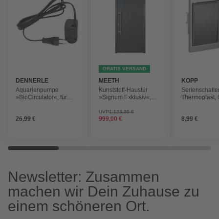
GRATIS VERSAND
DENNERLE
MEETH
KOPP
Aquarienpumpe
Kunststoff-Haustür
Serienschalte
»BioCirculator«, für
»Signum Exklusiv«,
Thermoplast,
Aquarien bis: 60 l,
titan, nach Innen
schwarz
öffnend, ohne Türgriff
UVP
1.123,30 €
26,99 €
999,00 €
8,99 €
Newsletter: Zusammen
machen wir Dein Zuhause zu
einem schöneren Ort.