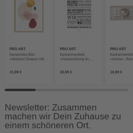
PRO ART
PRO ART
PRO ART
Gerahmtes Bild
Keilrahmenbild
Keilrahmenbi
»Abstract Shapes VIII«,
»Hausordnung II«,
»Home«, Rah
Rahmen: Holzwerkstoff,
Rahmen: Holzwerkstoff,
Holzwerkstoff,
natur
natur
15,99 €
26,99 €
18,99 €
Newsletter: Zusammen
machen wir Dein Zuhause zu
einem schöneren Ort.