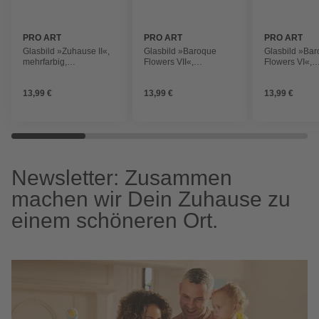
PRO ART
PRO ART
PRO ART
Glasbild »Zuhause II«,
Glasbild »Baroque
Glasbild »Ba
mehrfarbig,
Flowers VII«,
Flowers VI«,
Digitaldruck
mehrfarbig,
mehrfarbig,
Digitaldruck
Digitaldruck
13,99 €
13,99 €
13,99 €
Newsletter: Zusammen
machen wir Dein Zuhause zu
einem schöneren Ort.