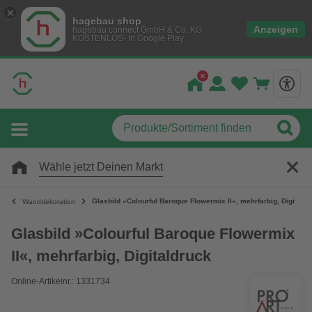
hagebau shop
Anzeigen
hagebau connect GmbH & Co. KG
KOSTENLOS- In Google Play
Wähle jetzt Deinen Markt
Glasbild »Colourful Baroque Flowermix II«, mehrfarbig, Digitald
Wanddekoration
Glasbild »Colourful Baroque Flowermix
II«, mehrfarbig, Digitaldruck
Online-Artikelnr.: 1331734