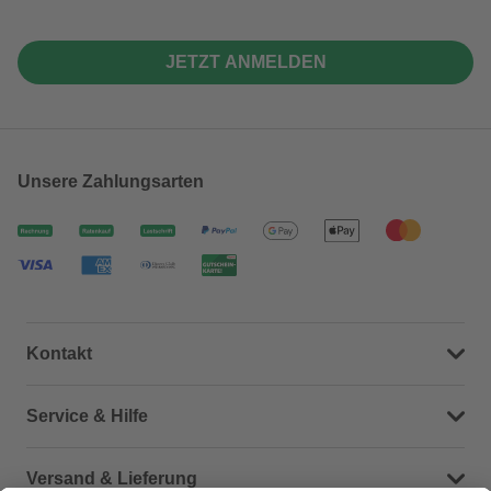
JETZT ANMELDEN
Unsere Zahlungsarten
Kontakt
Dein Kontakt zu uns
Service & Hilfe
Häufige Fragen (FAQ)
Versand & Lieferung