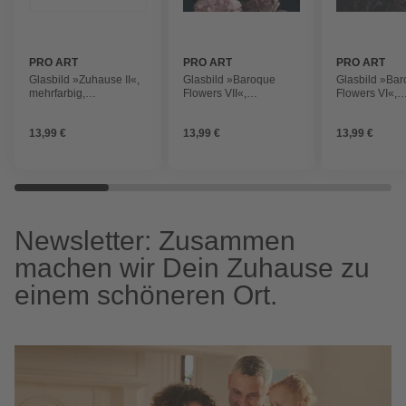
PRO ART
PRO ART
PRO ART
Glasbild »Zuhause II«,
Glasbild »Baroque
Glasbild »Ba
mehrfarbig,
Flowers VII«,
Flowers VI«,
Digitaldruck
mehrfarbig,
mehrfarbig,
Digitaldruck
Digitaldruck
13,99 €
13,99 €
13,99 €
Newsletter: Zusammen
machen wir Dein Zuhause zu
einem schöneren Ort.