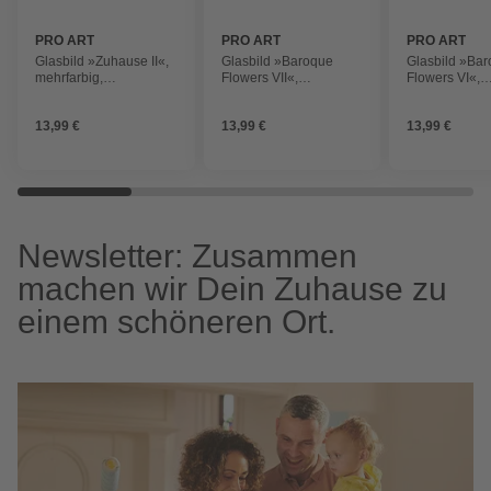
PRO ART
PRO ART
PRO ART
Glasbild »Zuhause II«,
Glasbild »Baroque
Glasbild »Ba
mehrfarbig,
Flowers VII«,
Flowers VI«,
Digitaldruck
mehrfarbig,
mehrfarbig,
Digitaldruck
Digitaldruck
13,99 €
13,99 €
13,99 €
Newsletter: Zusammen
machen wir Dein Zuhause zu
einem schöneren Ort.