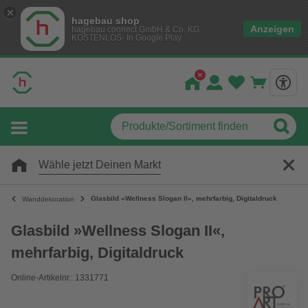
hagebau shop
Anzeigen
hagebau connect GmbH & Co. KG
KOSTENLOS- In Google Play
Wähle jetzt Deinen Markt
Glasbild »Wellness Slogan II«, mehrfarbig, Digitaldruck
Wanddekoration
Glasbild »Wellness Slogan II«,
mehrfarbig, Digitaldruck
Online-Artikelnr.: 1331771