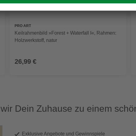
PRO ART
Keilrahmenbild »Forest + Waterfall I«, Rahmen:
Holzwerkstoff, natur
26,99 €
ir Dein Zuhause zu einem schön
Exklusive Angebote und Gewinnspiele