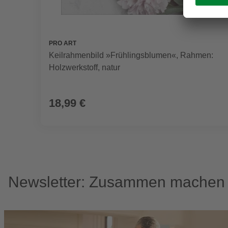
PRO ART
Keilrahmenbild »Frühlingsblumen«, Rahmen:
Holzwerkstoff, natur
18,99 €
Newsletter: Zusammen machen w