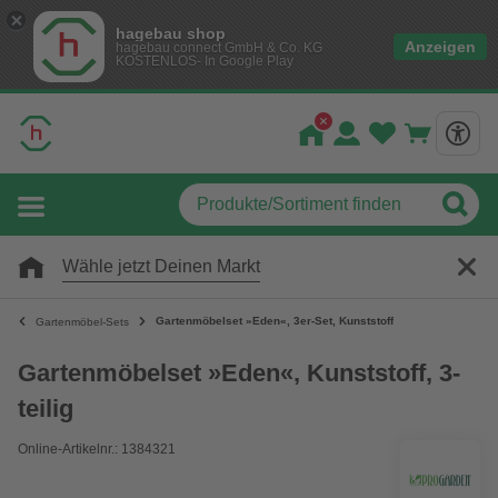
hagebau shop
Anzeigen
hagebau connect GmbH & Co. KG
KOSTENLOS- In Google Play
Wähle jetzt Deinen Markt
Gartenmöbelset »Eden«, 3er-Set, Kunststoff
Gartenmöbel-Sets
Gartenmöbelset »Eden«, Kunststoff, 3-
teilig
Online-Artikelnr.: 1384321