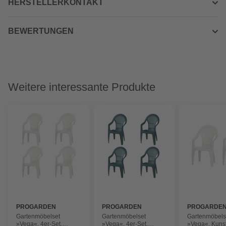
HERSTELLERKONTAKT
BEWERTUNGEN
Weitere interessante Produkte
PROGARDEN
PROGARDEN
PROGARDE
Gartenmöbelset
Gartenmöbelset
Gartenmöbels
»Vega«, 4er-Set,
»Vega«, 4er-Set,
»Vega«, Kunsts