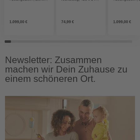
160 x 83,5 x 70 cm,
cm - weiss
160 x 83,5 x 70
quarzgrau-metallic
dunkelgrau-meta
1.099,00 €
74,99 €
1.099,00 €
Newsletter: Zusammen
machen wir Dein Zuhause zu
einem schöneren Ort.