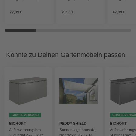
Kunststoff
Kunststoff
teilig
77,99 €
79,99 €
47,99 €
Könnte zu Deinen Gartenmöbeln passen
GRATIS VERSAND
GRATIS VERSA
BIOHORT
PEDDY SHIELD
BIOHORT
Aufbewahrungsbox
Sonnensegelbausatz,
Aufbewahrung
»LoungeBox«, BxHxT:
rechteckig, 420 x 140
»Loungebox«, 