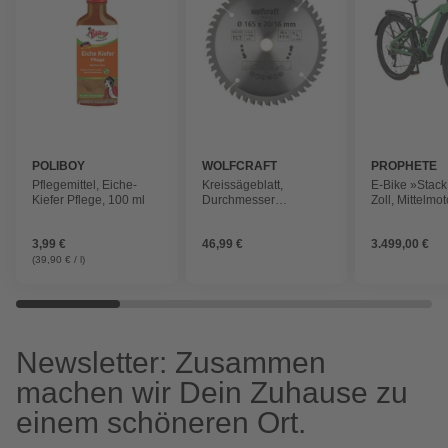
POLIBOY
WOLFCRAFT
PROPHETE
Pflegemittel, Eiche-
Kreissägeblatt,
E-Bike »Stack
Kiefer Pflege, 100 ml
Durchmesser
Zoll, Mittelmot
165x20/16 mm
10-Gang, grü
3,99 €
46,99 €
3.499,00 €
(39,90 € / l)
Newsletter: Zusammen
machen wir Dein Zuhause zu
einem schöneren Ort.