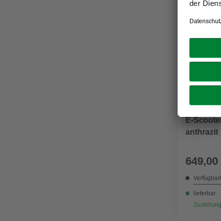
PROPHETE
E-Scooter
anthrazit
649,00
Verfügbark
lieferbar
Zustellung