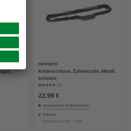
PROPHETE
Kettenschloss, Zahlencode, Metall,
räger,
schwarz
(1)
22,99 €
Verfügbarkeit im Markt prüfen
lieferbar
Zustellung 12.08. - 14.08.