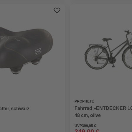
PROPHETE
Fahrrad »ENTDECKER 100
ttel, schwarz
48 cm, olive
UVP
399,95 €
349,00 €