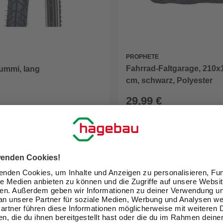
PROPHETE
Fahrrad-Faltgarage, 210x
ummi, lang
cm, schwarz, Polyester
29,99 €
eit im Markt prüfen
Verfügbarkeit im Markt prüfen
lieferbar
 12.08. - 14.08.
Zustellung 12.08. - 14.08.