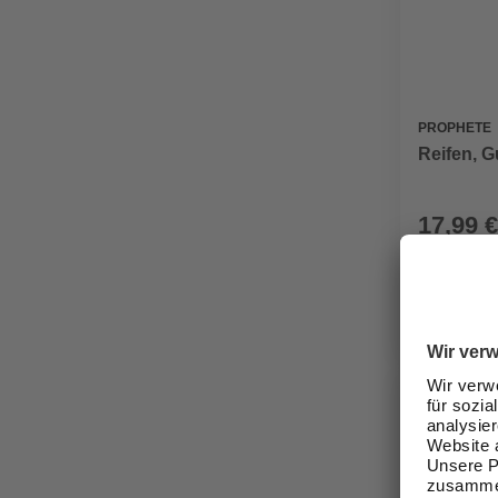
PROPHETE
Reifen, G
17,99 €
Verfügbark
lieferbar
Zustellung