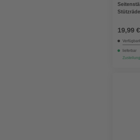
Seitenst
Fahrradschlösser
Stützräd
(20)
Fahrradspiegel
(2)
19,99 €
Fahrradständer
(6)
Verfügbark
lieferbar
Fahrradtaschen
Zustellung
(46)
Fahrradtrinkflaschen
(1)
Fahrradwerkzeug
(14)
Gepäckträger
(2)
Spanngummis
(2)