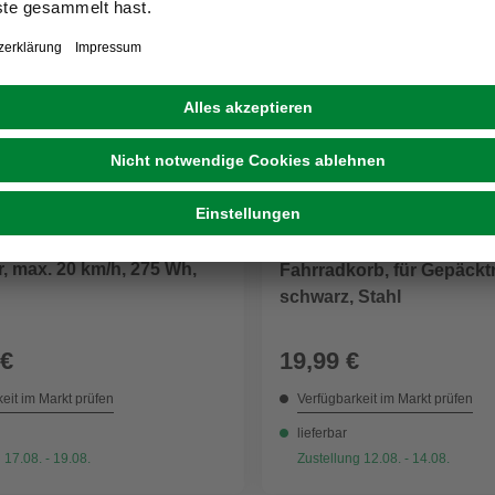
PROPHETE
, max. 20 km/h, 275 Wh,
Fahrradkorb, für Gepäckt
schwarz, Stahl
 €
19,99 €
eit im Markt prüfen
Verfügbarkeit im Markt prüfen
lieferbar
 17.08. - 19.08.
Zustellung 12.08. - 14.08.