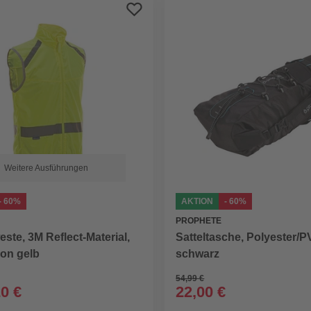
Weitere Ausführungen
- 60%
AKTION
- 60%
PROPHETE
ste, 3M Reflect-Material,
Satteltasche, Polyester/P
eon gelb
schwarz
54,99 €
20 €
22,00 €