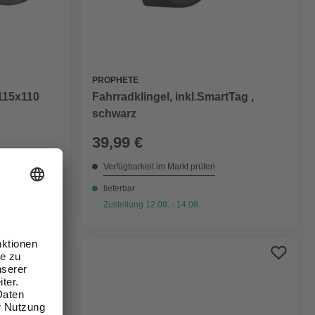
PROPHETE
115x110
Fahrradklingel, inkl.SmartTag ,
schwarz
39,99 €
Verfügbarkeit im Markt prüfen
lieferbar
Zustellung 12.08. - 14.08.