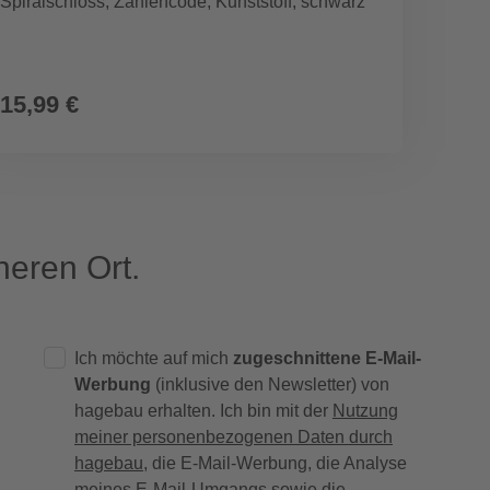
Spiralschloss, Zahlencode, Kunststoff, schwarz
Gepäc
15,99 €
8,99
eren Ort.
Ich möchte auf mich
zugeschnittene E-Mail-
Werbung
(inklusive den Newsletter) von
hagebau erhalten. Ich bin mit der
Nutzung
meiner personenbezogenen Daten durch
hagebau
, die E-Mail-Werbung, die Analyse
meines E-Mail-Umgangs sowie die