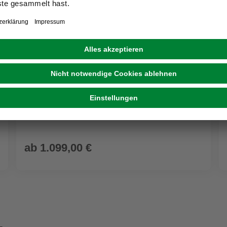
ZÜNDAPP
E-Bike »Z898«, 27,5 Zoll, 24 Gänge, max.
Reichweite: 150 km, schwarz/blau
ab
1.099,00 €