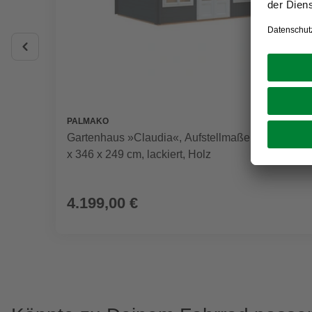
PALMAKO
Gartenhaus »Claudia«, Aufstellmaße BxTxH: 440
x 346 x 249 cm, lackiert, Holz
4.199,00 €