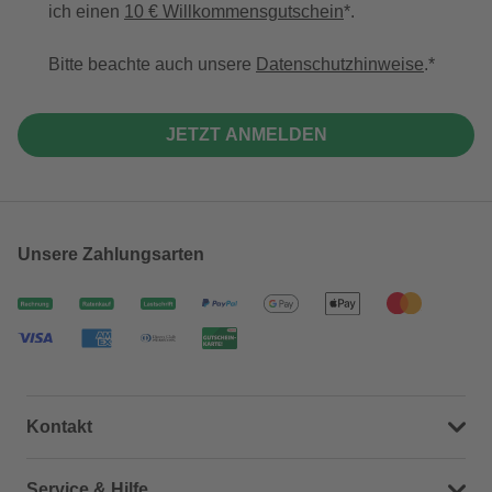
ich einen
10 € Willkommensgutschein
*.
Bitte beachte auch unsere
Datenschutzhinweise
.
JETZT ANMELDEN
Unsere Zahlungsarten
Kontakt
Dein Kontakt zu uns
Service & Hilfe