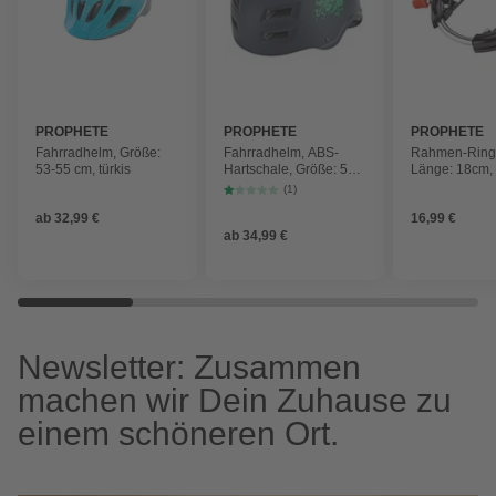
PROPHETE
PROPHETE
PROPHETE
Fahrradhelm, Größe:
Fahrradhelm, ABS-
Rahmen-Rings
53-55 cm, türkis
Hartschale, Größe: 55-
Länge: 18cm,
58 cm, schwarz
(1)
ab
32,99 €
16,99 €
ab
34,99 €
Newsletter: Zusammen
machen wir Dein Zuhause zu
einem schöneren Ort.