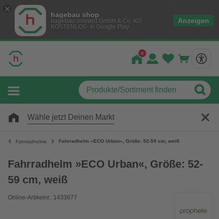
hagebau shop
Anzeigen
hagebau connect GmbH & Co. KG
KOSTENLOS- In Google Play
Wähle jetzt Deinen Markt
Fahrradhelm »ECO Urban«, Größe: 52-59 cm, weiß
Fahrradhelme
Fahrradhelm »ECO Urban«, Größe: 52-
59 cm, weiß
Online-Artikelnr.: 1433677