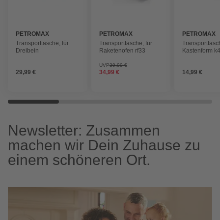
PETROMAX
PETROMAX
PETROMAX
Transporttasche, für
Transporttasche, für
Transporttasch
Dreibein
Raketenofen rf33
Kastenform k
UVP
39,99 €
29,99 €
34,99 €
14,99 €
Newsletter: Zusammen
machen wir Dein Zuhause zu
einem schöneren Ort.