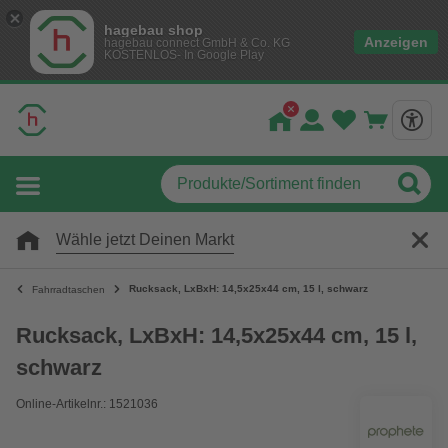
hagebau shop
Anzeigen
hagebau connect GmbH & Co. KG
KOSTENLOS- In Google Play
Wähle jetzt Deinen Markt
Rucksack, LxBxH: 14,5x25x44 cm, 15 l, schwarz
Fahrradtaschen
Rucksack, LxBxH: 14,5x25x44 cm, 15 l,
schwarz
Online-Artikelnr.: 1521036