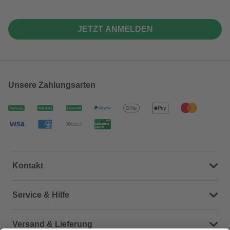
JETZT ANMELDEN
Unsere Zahlungsarten
Kontakt
Dein Kontakt zu uns
Service & Hilfe
Häufige Fragen (FAQ)
Versand & Lieferung