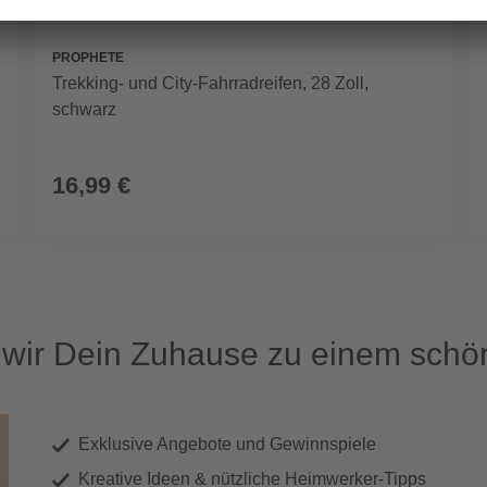
PROPHETE
Trekking- und City-Fahrradreifen, 28 Zoll,
schwarz
16,99 €
ir Dein Zuhause zu einem schön
Exklusive Angebote und Gewinnspiele
Kreative Ideen & nützliche Heimwerker-Tipps