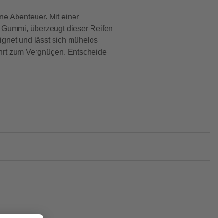
ne Abenteuer. Mit einer
em Gummi, überzeugt dieser Reifen
ignet und lässt sich mühelos
ahrt zum Vergnügen. Entscheide