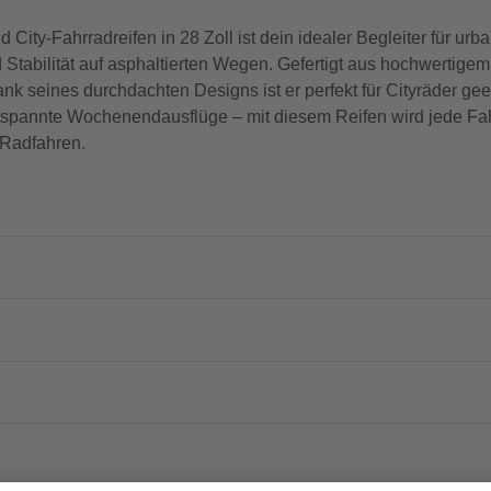
ty-Fahrradreifen in 28 Zoll ist dein idealer Begleiter für urba
 Stabilität auf asphaltierten Wegen. Gefertigt aus hochwertig
nk seines durchdachten Designs ist er perfekt für Cityräder gee
entspannte Wochenendausflüge – mit diesem Reifen wird jede F
 Radfahren.