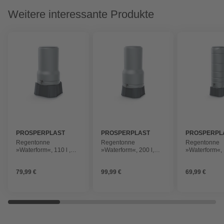
Weitere interessante Produkte
PROSPERPLAST
PROSPERPLAST
PROSPERPL
Regentonne
Regentonne
Regentonne
»Waterform«, 110 l ,
»Waterform«, 200 l,
»Waterform«, 
grau
grau
grau
79,99 €
99,99 €
69,99 €