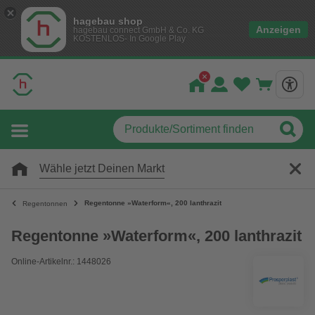
hagebau shop
Anzeigen
hagebau connect GmbH & Co. KG
KOSTENLOS- In Google Play
Wähle jetzt Deinen Markt
Regentonne »Waterform«, 200 lanthrazit
Regentonnen
Regentonne »Waterform«, 200 lanthrazit
Online-Artikelnr.: 1448026