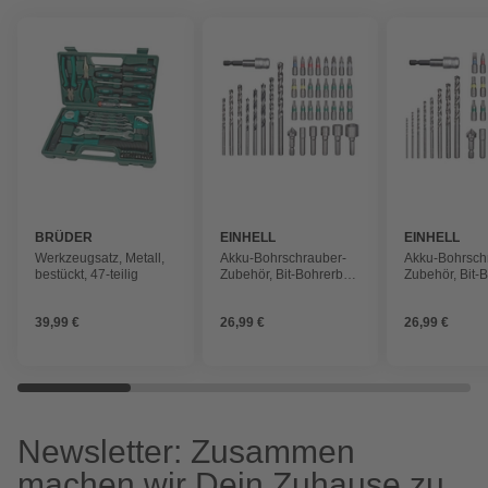
BRÜDER
EINHELL
EINHELL
MANNESMANN
Werkzeugsatz, Metall,
Akku-Bohrschrauber-
Akku-Bohrsch
bestückt, 47-teilig
Zubehör, Bit-Bohrerbox,
Zubehör, Bit-
39tlg., L-Box
39tlg., L-Box
39,99 €
26,99 €
26,99 €
Newsletter: Zusammen
machen wir Dein Zuhause zu