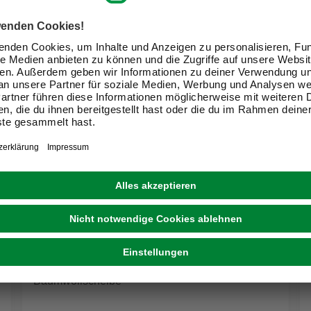
PROXXON
Baumwollscheibe