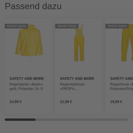
Passend dazu
PASST DAZU
PASST DAZU
PASST DAZU
SAFETY AND MORE
SAFETY AND MORE
SAFETY AN
Regenjacke »Basic«,
Regenlatzhose
Regenhose »
gelb, Polyester, Gr. S
»PROFI«,
Polyester/Pol
Polyester/Polyurethan,
gelb
gelb
24,99 €
22,99 €
19,99 €