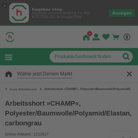
hagebau shop
Anzeigen
hagebau connect GmbH & Co. KG
KOSTENLOS- In Google Play
Wähle jetzt Deinen Markt
Arbeitsshort »CHAMP«, Polyester/Baumwolle/Polyamid/Elasta
kurze Arbeitshosen
Arbeitsshort »CHAMP«,
Polyester/Baumwolle/Polyamid/Elastan,
carbongrau
Online-Artikelnr.: 1212627