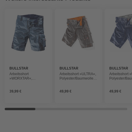
BULLSTAR
BULLSTAR
BULLSTAR
Arbeitsshort
Arbeitsshort »ULTRA«,
Arbeitsshort 
»WORXTAR«,
Polyester/Baumwolle,
Polyester/Bau
Polyester/Baumwolle,
grau
marine
taubenblau/marine
39,99 €
49,99 €
49,99 €