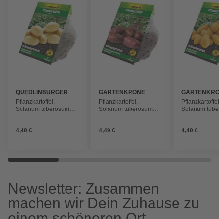
QUEDLINBURGER
GARTENKRONE
GARTENKR
Pflanzkartoffel,
Pflanzkartoffel,
Pflanzkartoffel
Solanum tuberosum
Solanum tuberosum
Solanum tub
»Cilena«, 10 Stück
»Birgit«, 10 Stück
»Annabelle «,
4,49 €
4,49 €
4,49 €
Newsletter: Zusammen
machen wir Dein Zuhause zu
einem schöneren Ort.