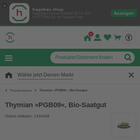
hagebau shop
Anzeigen
hagebau connect GmbH & Co. KG
KOSTENLOS- In Google Play
Wähle jetzt Deinen Markt
Thymian »PGB09«, Bio-Saatgut
Thymiansamen
Thymian »PGB09«, Bio-Saatgut
Online-Artikelnr.: 1434448