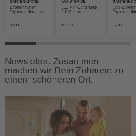
GARTENKRONE
KONSTSMIDE
GARTENKR
Zitronenthymian
LED Mini-Lichterkette,
Gold-Zitronen
Thymus x citriodorus
2,1 W, Kunststoff
Thymus x citr
»Lady D«
»Aureus«
3,29 €
19,99 €
3,29 €
Newsletter: Zusammen
machen wir Dein Zuhause zu
einem schöneren Ort.