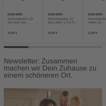
RAIN BIRD
RAIN BIRD
RAIN BIRD
Versenksprüher, 1/2
Versenksprüher, 1/2
Versenksprühe
Zoll, frost- und
Zoll, LxBxH: 2,7x3,7x10
rostfrei, für
witterungsbeständig
cm, frost- und
Flächenbewäs
witterungsbeständig
manuell
10,99 €
10,99 €
12,99 €
Newsletter: Zusammen
machen wir Dein Zuhause zu
einem schöneren Ort.