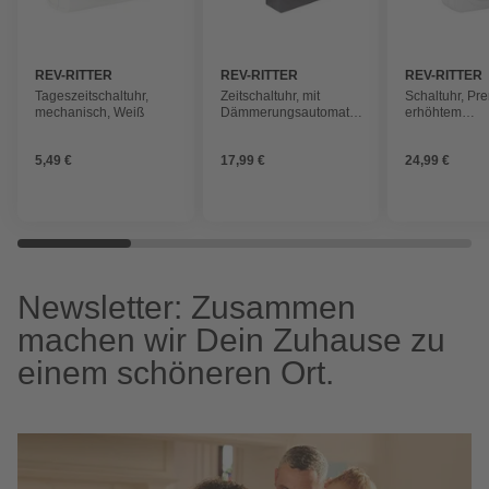
REV-RITTER
REV-RITTER
REV-RITTER
Tageszeitschaltuhr,
Zeitschaltuhr, mit
Schaltuhr, Pr
mechanisch, Weiß
Dämmerungsautomatik,
erhöhtem
Schwarz/Grün
Berührungssch
Countdownfun
5,49 €
17,99 €
24,99 €
230 V, Weiß
Newsletter: Zusammen
machen wir Dein Zuhause zu
einem schöneren Ort.