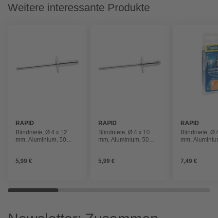
Weitere interessante Produkte
RAPID
RAPID
RAPID
Blindniete, Ø 4 x 12
Blindniete, Ø 4 x 10
Blindniete, Ø 
mm, Aluminium, 50
mm, Aluminium, 50
mm, Aluminiu
Stk., inkl. passender
Stk., inkl. passender
Stk., inkl. pa
Bohrer
Bohrer
Bohrer
5,99 €
5,99 €
7,49 €