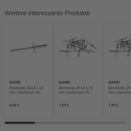
Weitere interessante Produkte
RAPID
RAPID
RAPID
Blindniete, Ø 4,8 x 12
Blindniete, Ø 4,8 x 16
Blindniete, Ø 
mm, Aluminium, 40
mm, Aluminium, 50
mm, Aluminiu
Stk., inkl. passender
Stk., inkl. passender
Stk., inkl. pa
Bohrer
Bohrer
Bohrer
6,99 €
7,99 €
7,49 €