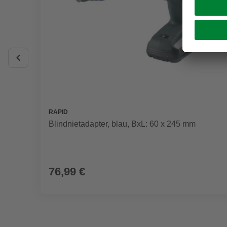
RAPID
Blindnietadapter, blau, BxL: 60 x 245 mm
76,99 €