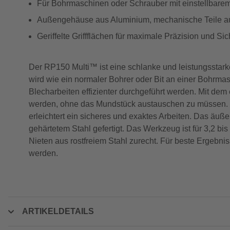
Für Bohrmaschinen oder Schrauber mit einstellbare
Außengehäuse aus Aluminium, mechanische Teile au
Geriffelte Griffflächen für maximale Präzision und Sic
Der RP150 Multi™ ist eine schlanke und leistungsstark
wird wie ein normaler Bohrer oder Bit an einer Bohrm
Blecharbeiten effizienter durchgeführt werden. Mit d
werden, ohne das Mundstück austauschen zu müssen. D
erleichtert ein sicheres und exaktes Arbeiten. Das ä
gehärtetem Stahl gefertigt. Das Werkzeug ist für 3,2 bi
Nieten aus rostfreiem Stahl zurecht. Für beste Ergebn
werden.
ARTIKELDETAILS