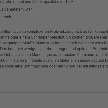
m Drehmoment und Akkukapazität min. 18 V
s gehärtetem Stahl
herheit
e Alternative zu komplexeren Nietwerkzeugen. Das Werkzeug fu
aschine oder einem Schrauber befestigt. So können größere Rep
em einzigartigen Multi™ Mundstück kann schnell zwischen versc
as bedeutet weniger Unterbrechungen und optimale Ergebnisse
ußere Gehäuse ist ein Monocoque aus robustem Aluminium und al
s 4,8 mm starke Blindniete aus allen Materialien ausgelegt und 
isse sollte eine Bohrmaschine oder ein Schrauber mit mindeste