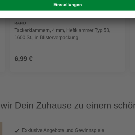
RAPID
Tackerklammern, 4 mm, Heftklammer Typ 53,
1600 St., in Blisterverpackung
6,99 €
ir Dein Zuhause zu einem schön
Exklusive Angebote und Gewinnspiele