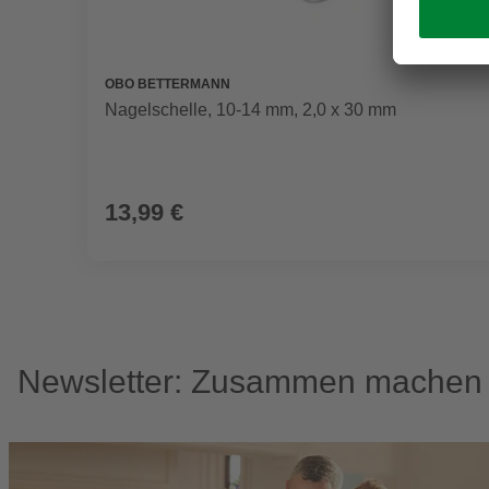
OBO BETTERMANN
Nagelschelle, 10-14 mm, 2,0 x 30 mm
13,99 €
Newsletter: Zusammen machen w