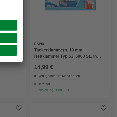
RAPID
Tackerklammern, 10 mm,
St., in
Heftklammer Typ 53, 5000 St., in
Schachtelverpackung
14,99 €
Verfügbarkeit im Markt prüfen
lieferbar
Zustellung 11.08. - 13.08.