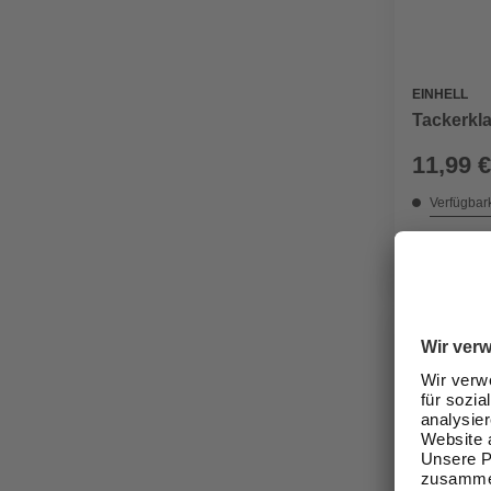
EINHELL
Tackerkla
11,99 €
Verfügbark
lieferbar
Zustellung