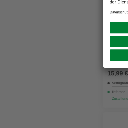
EINHELL
Tackerkla
15,99 €
Verfügbark
lieferbar
Zustellung