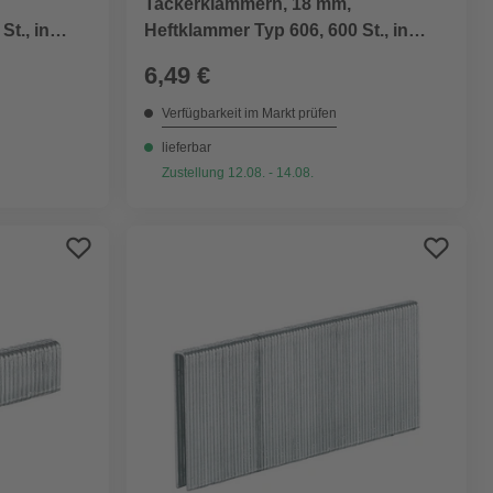
Tackerklammern, 18 mm,
St., in
Heftklammer Typ 606, 600 St., in
Blisterverpackung
6,49 €
Verfügbarkeit im Markt prüfen
lieferbar
Zustellung 12.08. - 14.08.