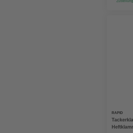
Zustellung
RAPID
Tackerkl
Heftklamm