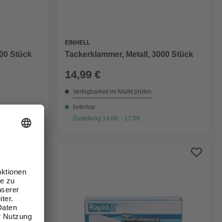
EINHELL
000 Stück
Tackerklammer, Metall, 3000 Stück
14,99 €
Verfügbarkeit im Markt prüfen
lieferbar
Zustellung 14.08. - 17.08.