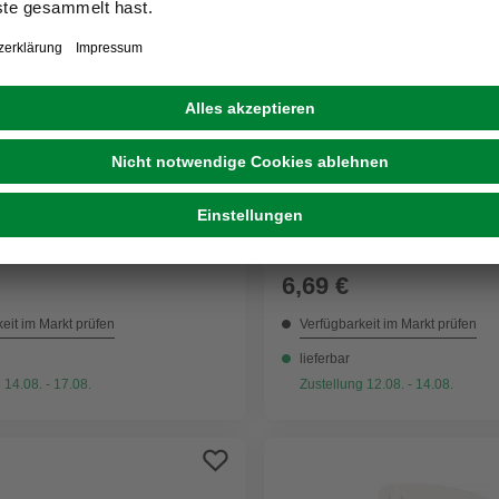
RAPID
mmer, Metall, 3000 Stück
Tackerklammern, 8 mm,
Heftklammer Typ 53, 1080 
Blisterverpackung
6,69 €
eit im Markt prüfen
Verfügbarkeit im Markt prüfen
lieferbar
 14.08. - 17.08.
Zustellung 12.08. - 14.08.