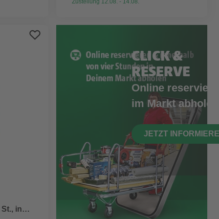
Zustellung 12.08. - 14.08.
CLICK &
RESERVE
Online reserviere
im Markt abholen
JETZT INFORMIER
St., in