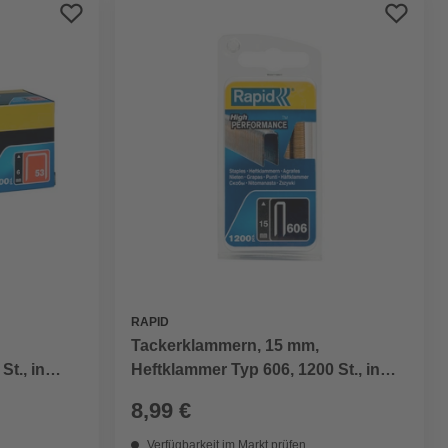
Preis aufsteigend
Preis absteigend
Bewertung
RAPID
Tackerklammern, 15 mm,
St., in
Heftklammer Typ 606, 1200 St., in
Blisterverpackung
8,99 €
Verfügbarkeit im Markt prüfen