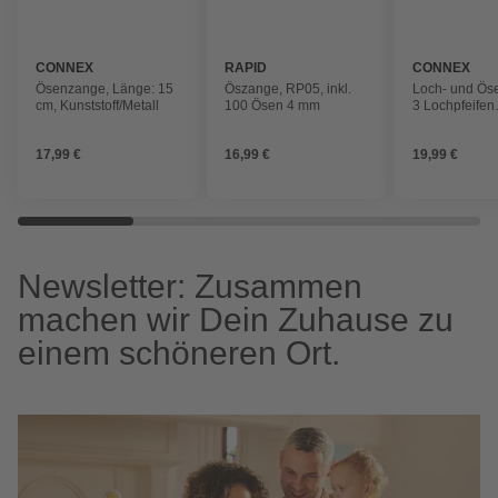
CONNEX
RAPID
CONNEX
Ösenzange, Länge: 15
Öszange, RP05, inkl.
Loch- und Ös
cm, Kunststoff/Metall
100 Ösen 4 mm
3 Lochpfeifen
(4,0/4,5/5,0 m
Pressvorricht
17,99 €
16,99 €
19,99 €
(A/B/C)
Newsletter: Zusammen
machen wir Dein Zuhause zu
einem schöneren Ort.