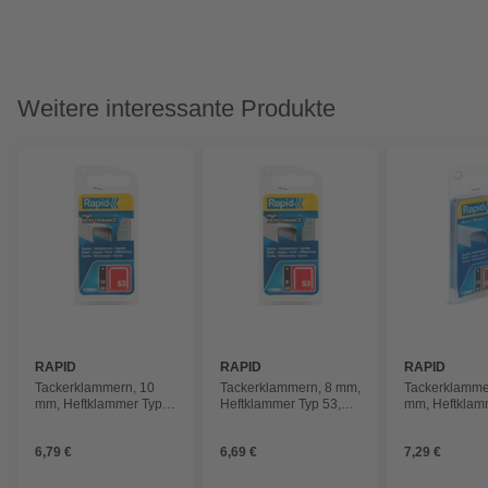
Weitere interessante Produkte
RAPID
RAPID
RAPID
Tackerklammern, 10
Tackerklammern, 8 mm,
Tackerklamme
mm, Heftklammer Typ
Heftklammer Typ 53,
mm, Heftklam
53, 1080 St., in
1080 St., in
BMN 53, 1080 
Blisterverpackung
Blisterverpackung
Blisterverpac
6,79 €
6,69 €
7,29 €