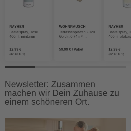
RAYHER
WOHNRAUSCH
RAYHER
Bastelspray, Dose
Terrassenplatten »Holi
Bastelspray, 
400ml, mintgrün
Gold«, 0,74 m²,
400ml, alabas
Römischer Verband,
Travertin, gelb/braun
12,99 €
59,99 € / Paket
12,99 €
(32,48 € / l)
(32,48 € / l)
Newsletter: Zusammen
machen wir Dein Zuhause zu
einem schöneren Ort.