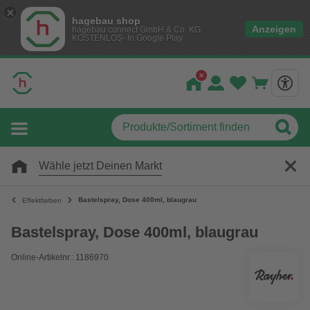
hagebau shop
Anzeigen
hagebau connect GmbH & Co. KG
KOSTENLOS- In Google Play
Wähle jetzt Deinen Markt
Bastelspray, Dose 400ml, blaugrau
Effektfarben
Bastelspray, Dose 400ml, blaugrau
Online-Artikelnr.: 1186970