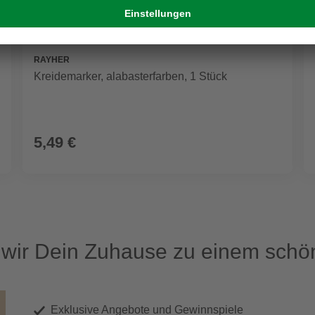
RAYHER
Kreidemarker, alabasterfarben, 1 Stück
5,49 €
ir Dein Zuhause zu einem schön
Exklusive Angebote und Gewinnspiele