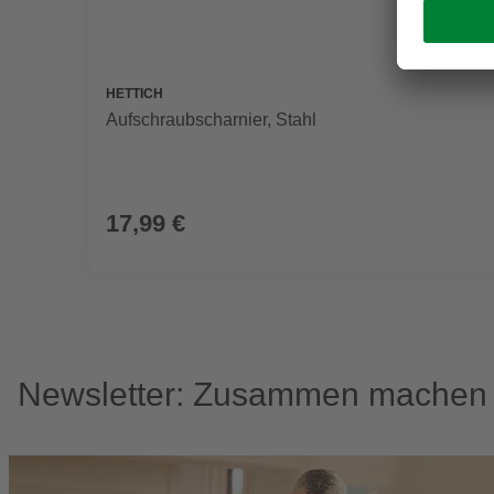
HETTICH
Aufschraubscharnier, Stahl
17,99 €
Newsletter: Zusammen machen w