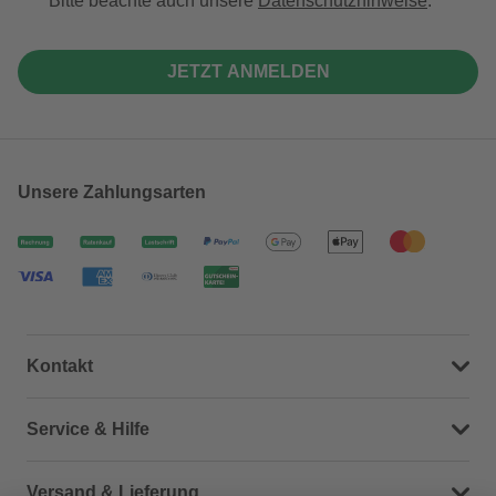
Bitte beachte auch unsere
Datenschutzhinweise
.
JETZT ANMELDEN
Unsere Zahlungsarten
Kontakt
Dein Kontakt zu uns
Service & Hilfe
Häufige Fragen (FAQ)
Versand & Lieferung