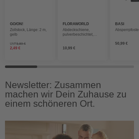
GO/ON!
FLORAWORLD
BASI
Zollstock, Länge: 2 m,
Abdeckschiene,
Absperrpfost
gelb
pulverbeschichtet,
Stück, Stahl, anthrazit
50,99 €
UVP
3,89 €
2,49 €
10,99 €
Newsletter: Zusammen
machen wir Dein Zuhause zu
einem schöneren Ort.