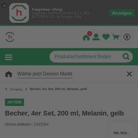
hagebau shop
Anzeigen
hagebau connect GmbH & Co. KG
KOSTENLOS- In Google Play
Wähle jetzt Deinen Markt
Becher, 4er Set, 200 ml, Melanin, gelb
Camping
AKTION
Becher, 4er Set, 200 ml, Melanin, gelb
Online-Artikelnr.: 1433584
RBL REBEL OUTDOOR