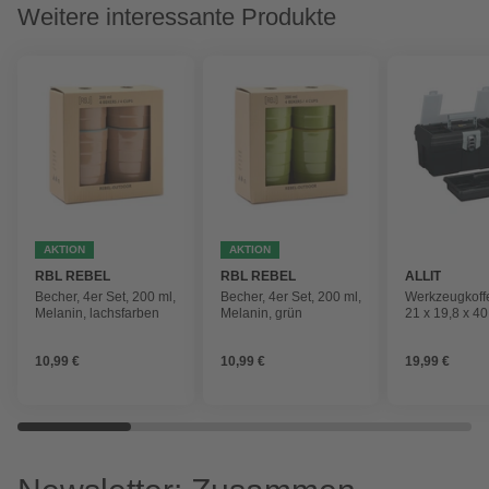
Weitere interessante Produkte
AKTION
AKTION
RBL REBEL
RBL REBEL
ALLIT
OUTDOOR
OUTDOOR
Becher, 4er Set, 200 ml,
Becher, 4er Set, 200 ml,
Werkzeugkoffe
Melanin, lachsfarben
Melanin, grün
21 x 19,8 x 40
Polypropylen 
10,99 €
10,99 €
19,99 €